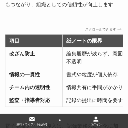
もつながり、組織としての信頼性が向上します
スクロールできます
項目
紙ノートの限界
改ざん防止
編集履歴が残らず、意図
不透明
情報の一貫性
書式や粒度が個人依存
チーム内の透明性
情報共有に手間がかかり
監査・指導者対応
記録の提出に時間を要す
無料トライアルを始める
ログイン
電子実験ノートの導入は、記録業務の効率化に加