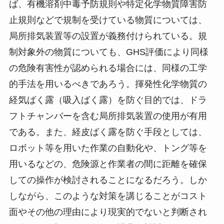
ば、有機溶剤中毒予防規則や特定化学物質障害防
止規則などで規制を受けている物質については、
局所排気装置等の設置が義務付けられている。規
制対象外の物質についても、GHS評価により同様
の危険有害性が認められる場合には、同様の工学
的手法を用いるべきであろう。揮発性化学物質の
経気ばく露（吸入ばく露）を防ぐ目的では、ドラ
フトチャンバーを含む局所排気装置の使用が有用
である。また、経皮ばく露を防ぐ手段としては、
ロボット等を用いた作業の自動化や、トング等を
用いるなどの、危険源と作業者の間に距離を確保
しての操作が検討されることになるだろう。しか
しながら、このような対策を講じることがコスト
面やその他の理由により現実的でないと判断され